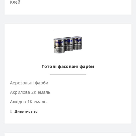
Клей
Готові фасовані фарби
Аерозольні фарби
Акрилова 2К емаль
Алкідна 1К емаль
Дивитись всі