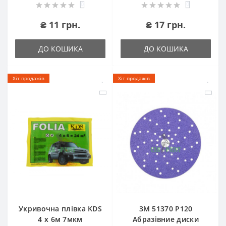
0
0
₴ 11 грн.
₴ 17 грн.
ДО КОШИКА
ДО КОШИКА
Хіт продажів
Хіт продажів
Укривочна плівка KDS
3М 51370 P120
4 х 6м 7мкм
Абразівние диски