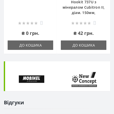
Hookit 737U з
мінералом Cubitron II,
діам. 150мм,
0
0
₴ 0 грн.
₴ 42 грн.
ДО КОШИКА
ДО КОШИКА
Відгуки