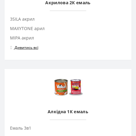
Акрилова 2К емаль
3SILA акрил
MAXYTONE арил
MIPA акрил
Дивитись всі
Алкідна 1К емаль
Емаль 3в1