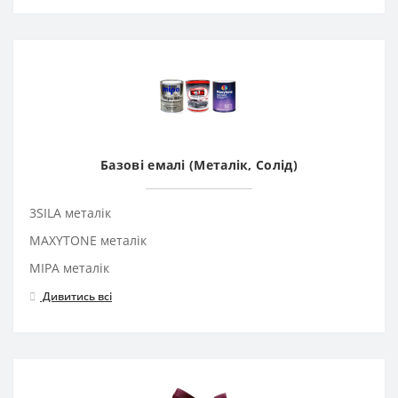
Базові емалі (Металік, Солід)
3SILA металік
MAXYTONE металік
MIPA металік
Дивитись всі