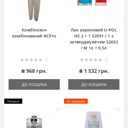
Комбінезон
Лак акриловий U-POL
комбінований NCPro
HS 2 + 1 S2091 / 1 з
затверджувачем S2032
/ M 1л + 0,5л
0
0
₴ 968 грн.
₴ 1 532 грн.
ДО КОШИКА
ДО КОШИКА
Продано
Хіт продажів