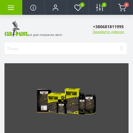
0
0
0
+380681811995
Замовити дзвінок