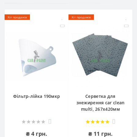
Хіт продажів
Хіт продажів
Фільтр-лійка 190мкр
Серветка для
знежирення car clean
multi, 267х420мм
0
1
₴ 4 грн.
₴ 11 грн.