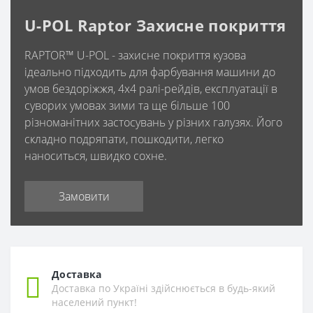
U-POL Raptor Захисне покриття
RAPTOR™ U-POL - захисне покриття кузова
ідеально підходить для фарбування машини до
умов бездоріжжя, 4х4 ралі-рейдів, експлуатації в
суворих умовах зими та ще більше 100
різноманітних застосувань у різних галузях. Його
складно подряпати, пошкодити, легко
наноситься, швидко сохне.
Замовити
Доставка
Доставка по Україні здійснюється в будь-який
населений пункт!