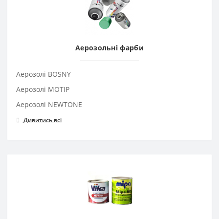
Аерозольні фарби
Аерозолі BOSNY
Аерозолі MOTIP
Аерозолі NEWTONE
Дивитись всі